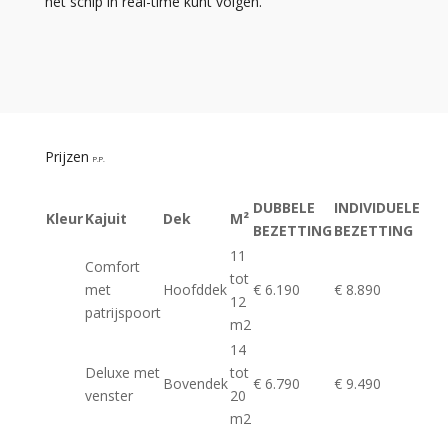
het schip in real-time kunt volgen.
Prijzen
P.P.
DUBBELE
INDIVIDUELE
Kleur
Kajuit
Dek
M²
BEZETTING
BEZETTING
11
Comfort
tot
met
Hoofddek
€ 6.190
€ 8.890
12
patrijspoort
m2
14
Deluxe met
tot
Bovendek
€ 6.790
€ 9.490
venster
20
m2