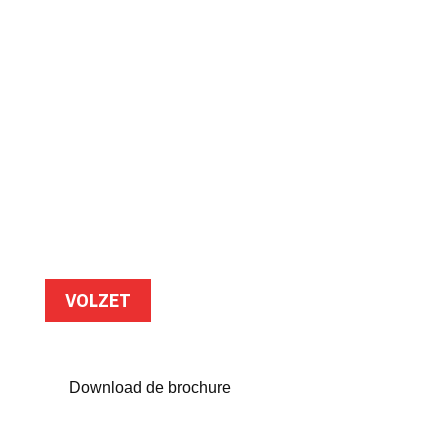
Griekenl
and
Eilandhoppen op de Cycladen
VOLZET
Download de brochure